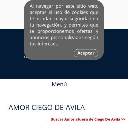
Al navegar por este sitio web,
aceptas el uso de cookies que
te brindan mayor seguridad en
tu navegación, y permites que
te proporcionemos ofertas y
EL ÚNICO SITIO DEDICADO A SOLTEROS
anuncios personalizados según
HISPANOS COMO TÚ
tus intereses.
Sí ya estás
Ingresa aquí
Aceptar
registrado
Menú
AMOR CIEGO DE AVILA
Buscar Amor afuera de Ciego De Avila >>