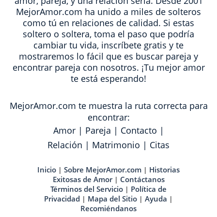
amor, pareja, y una relación seria. Desde 2001
MejorAmor.com ha unido a miles de solteros
como tú en relaciones de calidad. Si estas
soltero o soltera, toma el paso que podría
cambiar tu vida, inscríbete gratis y te
mostraremos lo fácil que es buscar pareja y
encontrar pareja con nosotros. ¡Tu mejor amor
te está esperando!
MejorAmor.com te muestra la ruta correcta para
encontrar:
Amor
|
Pareja
|
Contacto
|
Relación
|
Matrimonio
|
Citas
Inicio
Sobre MejorAmor.com
Historias
|
|
Exitosas de Amor
Contáctanos
|
Términos del Servicio
Política de
|
Privacidad
Mapa del Sitio
Ayuda
|
|
|
Recomiéndanos