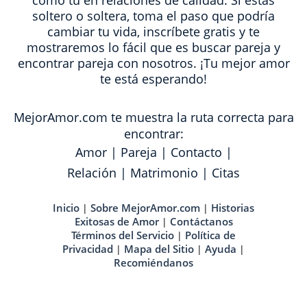
como tú en relaciones de calidad. Si estas
soltero o soltera, toma el paso que podría
cambiar tu vida, inscríbete gratis y te
mostraremos lo fácil que es buscar pareja y
encontrar pareja con nosotros. ¡Tu mejor amor
te está esperando!
MejorAmor.com te muestra la ruta correcta para
encontrar:
Amor
|
Pareja
|
Contacto
|
Relación
|
Matrimonio
|
Citas
Inicio
Sobre MejorAmor.com
Historias
|
|
Exitosas de Amor
Contáctanos
|
Términos del Servicio
Política de
|
Privacidad
Mapa del Sitio
Ayuda
|
|
|
Recomiéndanos