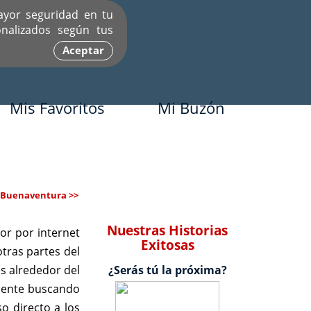
ayor seguridad en tu
nalizados según tus
Aceptar
Mis Favoritos
Mi Buzón
 Buenaventura >>
Nuestras Historias
or por internet
Exitosas
tras partes del
s alrededor del
¿Serás tú la próxima?
mente buscando
o directo a los