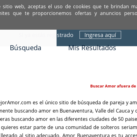
e sitio web, aceptas el uso de cookies que te brindan m
mites que te proporcionemos ofertas y anuncios perso
ITIO DEDICADO A SOLTEROS HISPANOS COMO TÚ
Sí ya estás registrado
Ingresa aquí
Búsqueda
Mis Resultados
Buscar Amor afuera de
orAmor.com es el único sitio de búsqueda de pareja y am
amente buscando amor en Buenaventura, Valle del Cauca y o
ras buscando amor en las diferentes ciudades de 50 paise
 quieres estar parte de una comunidad de solteros seria
llegado al sitio adecuado. Amor Buenaventura es tu acces