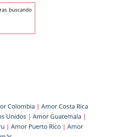
eras buscando
or Colombia
|
Amor Costa Rica
os Unidos
|
Amor Guatemala
|
ru
|
Amor Puerto Rico
|
Amor
más...