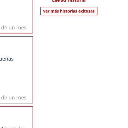
Lee su Historia
ver más historias exitosas
s de un mes
queñas
s de un mes