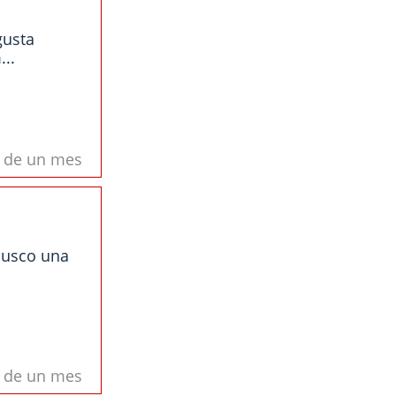
gusta
..
s de un mes
Busco una
s de un mes