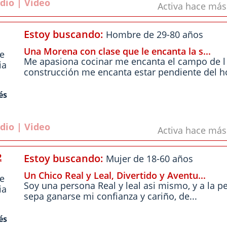
dio | Video
Activa hace má
Estoy buscando:
Hombre de 29-80 años
Una Morena con clase que le encanta la s...
le
Me apasiona cocinar me encanta el campo de l
ia
construcción me encanta estar pendiente del ho
és
dio | Video
Activa hace má
2
Estoy buscando:
Mujer de 18-60 años
Un Chico Real y Leal, Divertido y Aventu...
le
Soy una persona Real y leal asi mismo, y a la 
ia
sepa ganarse mi confianza y cariño, de...
és