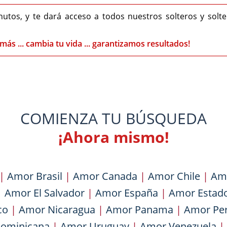
nutos, y te dará acceso a todos nuestros solteros y solt
más ... cambia tu vida ... garantizamos resultados!
COMIENZA TU BÚSQUEDA
¡Ahora mismo!
|
Amor Brasil
|
Amor Canada
|
Amor Chile
|
Am
|
Amor El Salvador
|
Amor España
|
Amor Estad
co
|
Amor Nicaragua
|
Amor Panama
|
Amor Pe
Dominicana
|
Amor Uruguay
|
Amor Venezuela
|