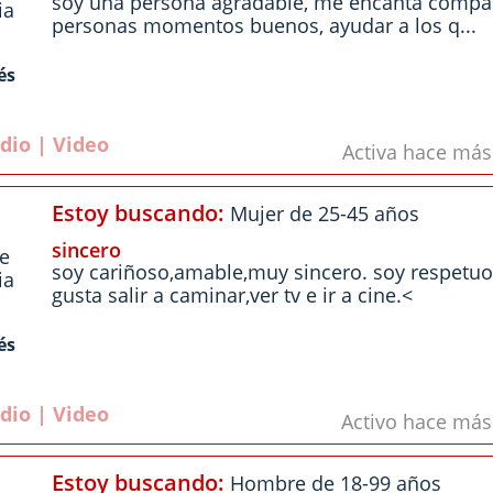
soy una persona agradable, me encanta compart
ia
personas momentos buenos, ayudar a los q...
és
dio | Video
Activa hace má
Estoy buscando:
Mujer de 25-45 años
sincero
le
soy cariñoso,amable,muy sincero. soy respetu
ia
gusta salir a caminar,ver tv e ir a cine.<
és
dio | Video
Activo hace má
Estoy buscando:
Hombre de 18-99 años