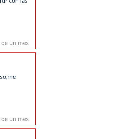
ir con las
s de un mes
oso,me
s de un mes