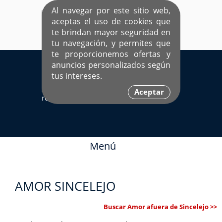
Al navegar por este sitio web,
aceptas el uso de cookies que
te brindan mayor seguridad en
tu navegación, y permites que
te proporcionemos ofertas y
EL ÚNICO SITIO DEDICADO A SOLTEROS
anuncios personalizados según
HISPANOS COMO TÚ
tus intereses.
Sí ya estás
Ingresa aquí
Aceptar
registrado
Menú
AMOR SINCELEJO
Buscar Amor afuera de Sincelejo >>