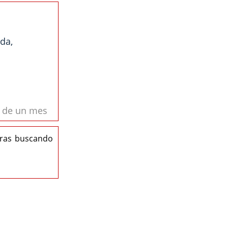
ida,
s de un mes
eras buscando