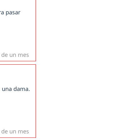
ra pasar
s de un mes
a una dama.
s de un mes