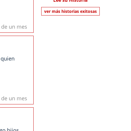
Lee su Historia
ver más historias exitosas
s de un mes
 quien
s de un mes
go hijos,