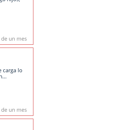
s de un mes
 carga lo
...
s de un mes