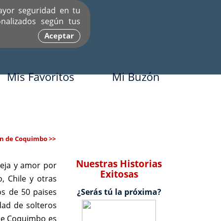
ayor seguridad en tu
nalizados según tus
Aceptar
Mis Favoritos
Mi Buzón
on de Coquimbo >>
Nuestras Historias
eja y amor por
Exitosas
 Chile y otras
s de 50 paises
¿Serás tú la próxima?
ad de solteros
 de Coquimbo es