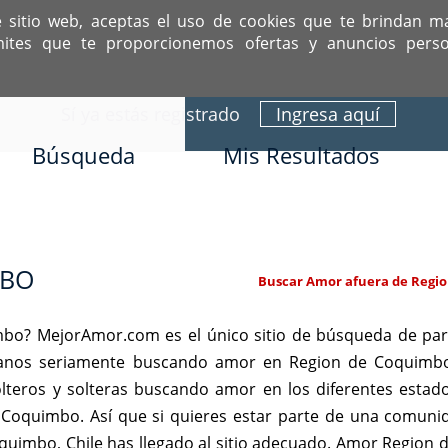
e sitio web, aceptas el uso de cookies que te brindan m
mites que te proporcionemos ofertas y anuncios perso
ITIO DEDICADO A SOLTEROS HISPANOS COMO TÚ
Sí ya estás registrado
Ingresa aquí
Búsqueda
Mis Resultados
MBO
Buscar Amor afuera de Regi
bo? MejorAmor.com es el único sitio de búsqueda de par
spanos seriamente buscando amor en Region de Coquimbo,
teros y solteras buscando amor en los diferentes estado
Coquimbo. Así que si quieres estar parte de una comunid
uimbo, Chile has llegado al sitio adecuado. Amor Region