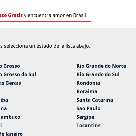
ate Gratis
y encuentra amor en Brasil
 selecciona un estado de la lista abajo.
o Grosso
Rio Grande do Norte
 Grosso do Sul
Rio Grande do Sul
as Gerais
Rondonia
a
Roraima
aiba
Santa Catarina
ana
Sao Paulo
nambuco
Sergipe
i
Tocantins
de Janeiro