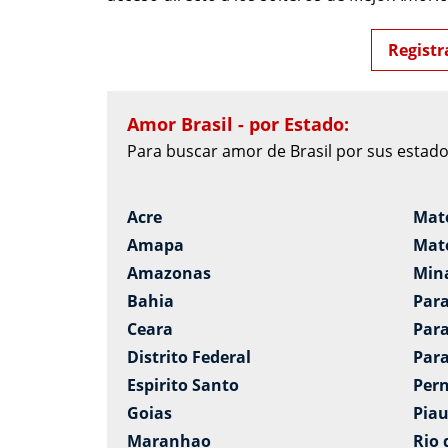
Registr
Amor Brasil - por Estado:
Para buscar amor de Brasil por sus estados
Acre
Mat
Amapa
Mato
Amazonas
Min
Bahia
Par
Ceara
Par
Distrito Federal
Par
Espirito Santo
Per
Goias
Piau
Maranhao
Rio 