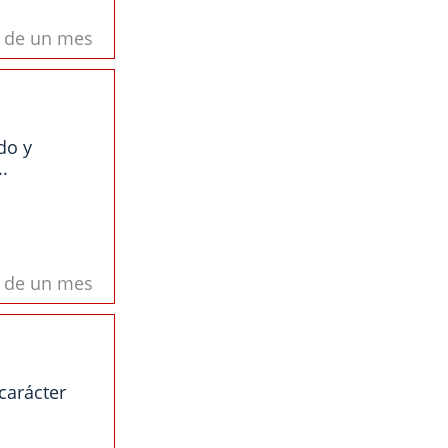
s de un mes
do y
.
s de un mes
carácter