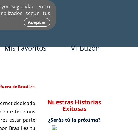
ayor seguridad en tu
nalizados según tus
Aceptar
Mis Favoritos
Mi Buzón
uera de Brasil >>
Nuestras Historias
ternet dedicado
Exitosas
lmente tenemos
res estar parte
¿Serás tú la próxima?
or Brasil es tu