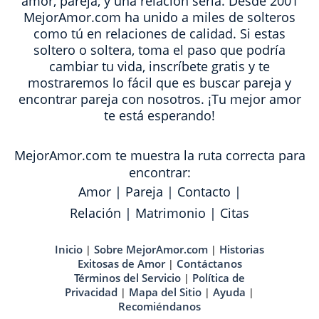
amor, pareja, y una relación seria. Desde 2001
MejorAmor.com ha unido a miles de solteros
como tú en relaciones de calidad. Si estas
soltero o soltera, toma el paso que podría
cambiar tu vida, inscríbete gratis y te
mostraremos lo fácil que es buscar pareja y
encontrar pareja con nosotros. ¡Tu mejor amor
te está esperando!
MejorAmor.com te muestra la ruta correcta para
encontrar:
Amor
|
Pareja
|
Contacto
|
Relación
|
Matrimonio
|
Citas
Inicio
Sobre MejorAmor.com
Historias
|
|
Exitosas de Amor
Contáctanos
|
Términos del Servicio
Política de
|
Privacidad
Mapa del Sitio
Ayuda
|
|
|
Recomiéndanos