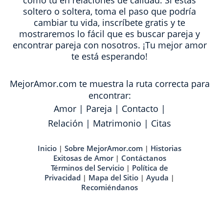
como tú en relaciones de calidad. Si estas
soltero o soltera, toma el paso que podría
cambiar tu vida, inscríbete gratis y te
mostraremos lo fácil que es buscar pareja y
encontrar pareja con nosotros. ¡Tu mejor amor
te está esperando!
MejorAmor.com te muestra la ruta correcta para
encontrar:
Amor
|
Pareja
|
Contacto
|
Relación
|
Matrimonio
|
Citas
Inicio
Sobre MejorAmor.com
Historias
|
|
Exitosas de Amor
Contáctanos
|
Términos del Servicio
Política de
|
Privacidad
Mapa del Sitio
Ayuda
|
|
|
Recomiéndanos