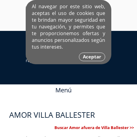
Al navegar por este sitio web,
aceptas el uso de cookies que
te brindan mayor seguridad en
tu navegación, y permites que
te proporcionemos ofertas y
EL ÚNICO SITIO DEDICADO A SOLTEROS
anuncios personalizados según
HISPANOS COMO TÚ
tus intereses.
Sí ya estás
Ingresa aquí
Aceptar
registrado
Menú
AMOR VILLA BALLESTER
Buscar Amor afuera de Villa Ballester >>