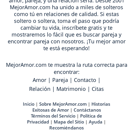
amor, pareja, y una relación seria. Desde 2001
MejorAmor.com ha unido a miles de solteros
como tú en relaciones de calidad. Si estas
soltero o soltera, toma el paso que podría
cambiar tu vida, inscríbete gratis y te
mostraremos lo fácil que es buscar pareja y
encontrar pareja con nosotros. ¡Tu mejor amor
te está esperando!
MejorAmor.com te muestra la ruta correcta para
encontrar:
Amor
|
Pareja
|
Contacto
|
Relación
|
Matrimonio
|
Citas
Inicio
Sobre MejorAmor.com
Historias
|
|
Exitosas de Amor
Contáctanos
|
Términos del Servicio
Política de
|
Privacidad
Mapa del Sitio
Ayuda
|
|
|
Recomiéndanos