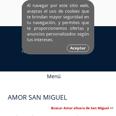
Al navegar por este sitio web,
aceptas el uso de cookies que
te brindan mayor seguridad en
tu navegación, y permites que
te proporcionemos ofertas y
EL ÚNICO SITIO DEDICADO A SOLTEROS
anuncios personalizados según
HISPANOS COMO TÚ
tus intereses.
Sí ya estás
Ingresa aquí
Aceptar
registrado
Menú
AMOR SAN MIGUEL
Buscar Amor afuera de San Miguel >>